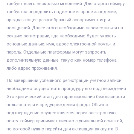
требует всего несколько мгновений. Для старта геймеру
требуется определить надежное игорное заведение,
предлагающее разнообразный ассортимент игр и
поощрений. Далее этого необходимо переместиться на
секцию регистрации, где необходимо будет указать
основные данные: имя, адрес электронной почты, и
пароль. Отдельные платформы могут запросить
дополнительную данные, такую как номер телефона
либо адрес проживания.
По завершении успешного регистрации учетной записи
необходимо осуществить процедуру его подтверждения.
Это критический этап для гарантирования безопасности
пользователя и предупреждения фрода. Обычно
подтверждение осуществляется через электронную
почту: геймер принимает письмо с уникальной ссылкой,
по которой нужно перейти для активации аккаунта. В