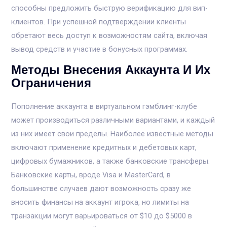
способны предложить быструю верификацию для вип-
клиентов. При успешной подтверждении клиенты
обретают весь доступ к возможностям сайта, включая
вывод средств и участие в бонусных программах.
Методы Внесения Аккаунта И Их
Ограничения
Пополнение аккаунта в виртуальном гэмблинг-клубе
может производиться различными вариантами, и каждый
из них имеет свои пределы. Наиболее известные методы
включают применение кредитных и дебетовых карт,
цифровых бумажников, а также банковские трансферы.
Банковские карты, вроде Visa и MasterCard, в
большинстве случаев дают возможность сразу же
вносить финансы на аккаунт игрока, но лимиты на
транзакции могут варьироваться от $10 до $5000 в