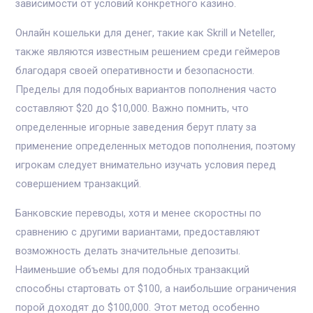
зависимости от условий конкретного казино.
Онлайн кошельки для денег, такие как Skrill и Neteller,
также являются известным решением среди геймеров
благодаря своей оперативности и безопасности.
Пределы для подобных вариантов пополнения часто
составляют $20 до $10,000. Важно помнить, что
определенные игорные заведения берут плату за
применение определенных методов пополнения, поэтому
игрокам следует внимательно изучать условия перед
совершением транзакций.
Банковские переводы, хотя и менее скоростны по
сравнению с другими вариантами, предоставляют
возможность делать значительные депозиты.
Наименьшие объемы для подобных транзакций
способны стартовать от $100, а наибольшие ограничения
порой доходят до $100,000. Этот метод особенно