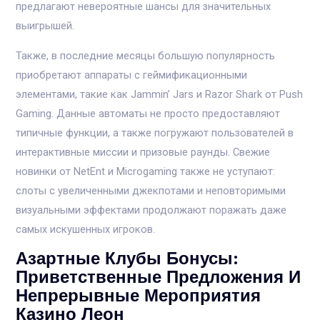
предлагают невероятные шансы для значительных
выигрышей.
Также, в последние месяцы большую популярность
приобретают аппараты с геймификационными
элементами, такие как Jammin’ Jars и Razor Shark от Push
Gaming. Данные автоматы не просто предоставляют
типичные функции, а также погружают пользователей в
интерактивные миссии и призовые раунды. Свежие
новинки от NetEnt и Microgaming также не уступают:
слоты с увеличенными джекпотами и неповторимыми
визуальными эффектами продолжают поражать даже
самых искушенных игроков.
Азартные Клубы Бонусы:
Приветственные Предложения И
Непрерывные Мероприятия
Казино Леон