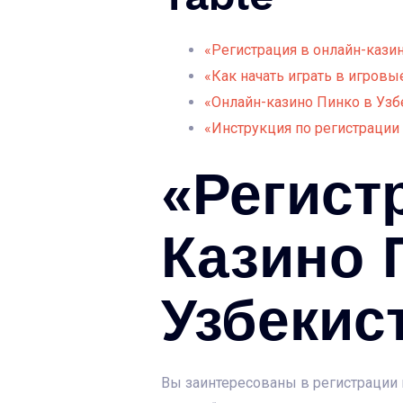
«Регистрация в онлайн-кази
«Как начать играть в игровы
«Онлайн-казино Пинко в Узб
«Инструкция по регистрации 
«Регист
Казино 
Узбекис
Вы заинтересованы в регистрации 