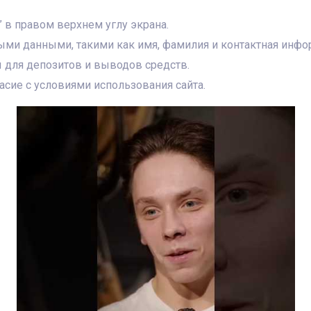
” в правом верхнем углу экрана.
ыми данными, такими как имя, фамилия и контактная инфо
ы для депозитов и выводов средств.
ласие с условиями использования сайта.