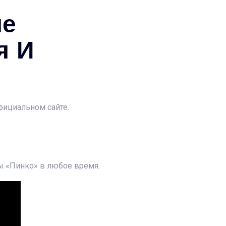
ые
я И
фициальном сайте.
ы «Пинко» в любое время.