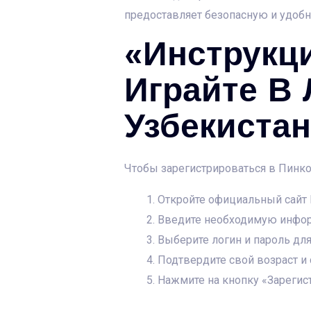
предоставляет безопасную и удобн
«Инструкци
Играйте В
Узбекистан
Чтобы зарегистрироваться в Пинко 
Откройте официальный сайт 
Введите необходимую информ
Выберите логин и пароль для
Подтвердите свой возраст и 
Нажмите на кнопку «Зарегист