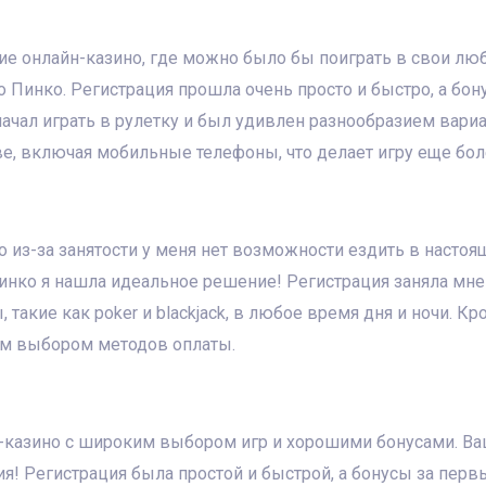
ие онлайн-казино, где можно было бы поиграть в свои люб
о Пинко. Регистрация прошла очень просто и быстро, а бо
ачал играть в рулетку и был удивлен разнообразием вариа
ве, включая мобильные телефоны, что делает игру еще бол
но из-за занятости у меня нет возможности ездить в насто
нко я нашла идеальное решение! Регистрация заняла мне 
такие как poker и blackjack, в любое время дня и ночи. Кр
м выбором методов оплаты.
н-казино с широким выбором игр и хорошими бонусами. Ва
! Регистрация была простой и быстрой, а бонусы за перв