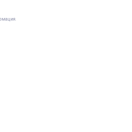
рмация.