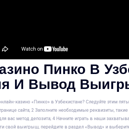
зино Пинко В Узб
ия И Вывод Выиг
онлайн-казино «Пинко» в Узбекистане? Следуйте этим пят
транице сайта; 2 Заполните необходимые реквизиты, такие 
ля вас метод депозита; 4 Начните играть в наши захваты
и свой выигрыш, перейдите в раздел «Вывод» и выберит