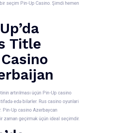
ş bir seçim Pin-Up Casino. Şimdi hemen
-Up’da
 Title
 Casino
erbaijan
tinin artırılması üçün Pin-Up casino
ifadə edə bilərler. Rus casino oyunlari
lir. Pin-Up casino Azerbaycan
bir zaman geçirmək üçün ideal seçimdir.