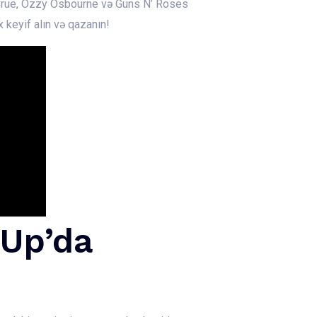
y Crüe, Ozzy Osbourne və Guns N’ Roses
 keyif alın və qazanın!
-Up’da