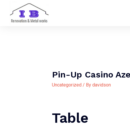
Pin-Up Casino Az
Uncategorized
/ By
davidson
Table