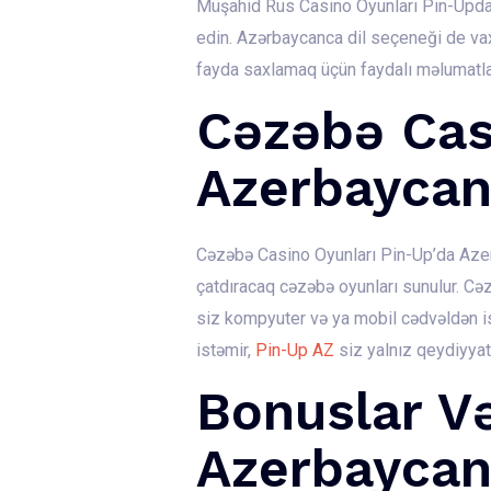
Müşahid Rus Casino Oyunları Pin-Upda
edin. Azərbaycanca dil seçeneği de va
fayda saxlamaq üçün faydalı məlumatla
Cəzəbə Cas
Azerbaycan
Cəzəbə Casino Oyunları Pin-Up’da Azer
çatdıracaq cəzəbə oyunları sunulur. Cəzəb
siz kompyuter və ya mobil cədvəldən i
istəmir,
Pin-Up AZ
siz yalnız qeydiyyat
Bonuslar V
Azerbaycan