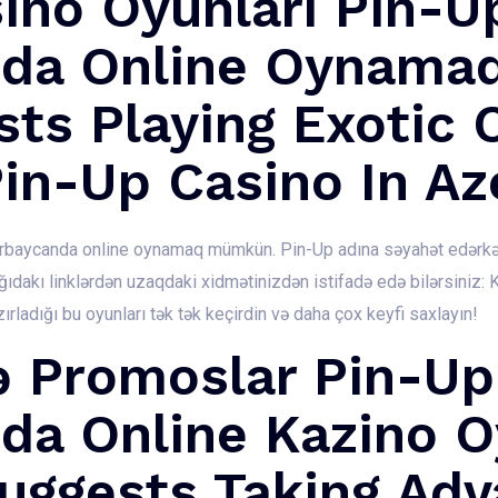
ino Oyunları Pin-U
da Online Oynamaq
sts Playing Exotic 
in-Up Casino In Az
rbaycanda online oynamaq mümkün. Pin-Up adına səyahət edərkən
ıdakı linklərdən uzaqdaki xidmətinizdən istifadə edə bilərsiniz: Ka
ırladığı bu oyunları tək tək keçirdin və daha çox keyfi saxlayın!
ə Promoslar Pin-Up
da Online Kazino 
Suggests Taking Ad