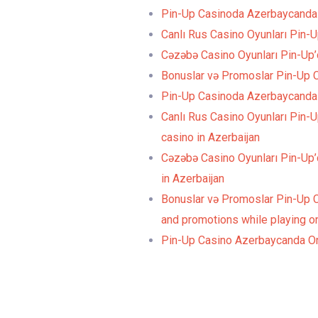
Pin-Up Casinoda Azerbaycanda M
Canlı Rus Casino Oyunları Pin
Cəzəbə Casino Oyunları Pin-Up
Bonuslar və Promoslar Pin-Up 
Pin-Up Casinoda Azerbaycanda Mü
Canlı Rus Casino Oyunları Pin-
casino in Azerbaijan
Cəzəbə Casino Oyunları Pin-Up’
in Azerbaijan
Bonuslar və Promoslar Pin-Up 
and promotions while playing o
Pin-Up Casino Azerbaycanda On