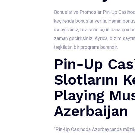
Bonuslar və Promoslar Pin-Up Casinoda
keçirəndə bonuslar verilir. Həmin bonu
isdəyirsiniz, biz sizin üçün daha çox b
zaman geçirirsiniz. Ayrıca, bizim saytı
təşkilatın bir proqramı barəndir.
Pin-Up Cas
Slotlarını 
Playing Mus
Azerbaijan
“Pin-Up Casinoda Azerbaycanda müzik sl