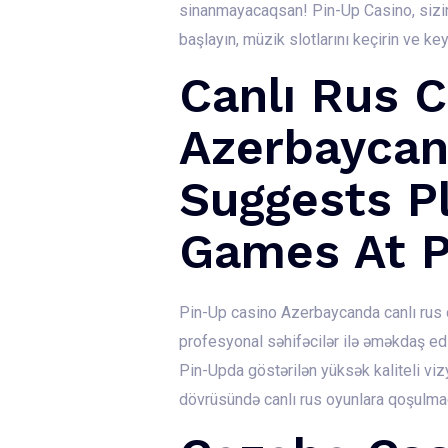
sinanmayacaqsan! Pin-Up Casino, sizin 
başlayın, müzik slotlarını keçirin ve keyi
Canlı Rus C
Azerbaycan
Suggests Pl
Games At P
Pin-Up casino Azerbaycanda canlı rus ca
profesyonal səhifəcilər ilə əməkdaş edi
Pin-Upda göstərilən yüksək kaliteli viz
dövrüsündə canlı rus oyunlara qoşulmaq