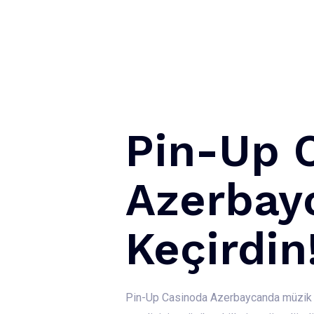
Pin-Up 
Azerbayc
Keçirdin
Pin-Up Casinoda Azerbaycanda müzik slot