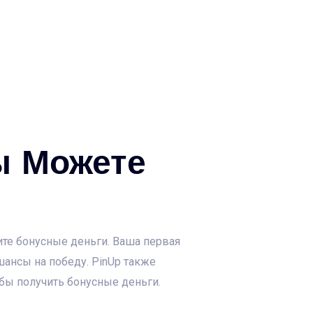
ы Можете
ите бонусные деньги. Ваша первая
шансы на победу. PinUp также
обы получить бонусные деньги.