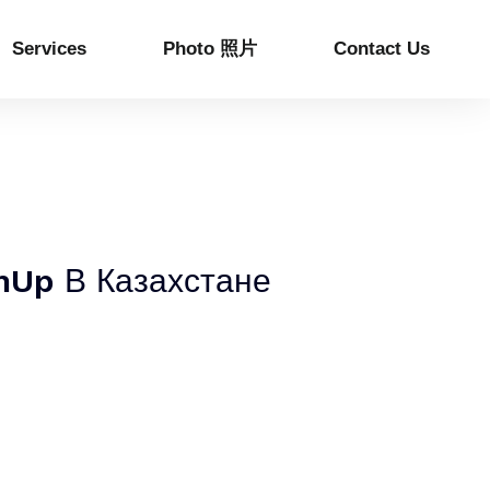
Services
Photo 照片
Contact Us
nUp В Казахстане