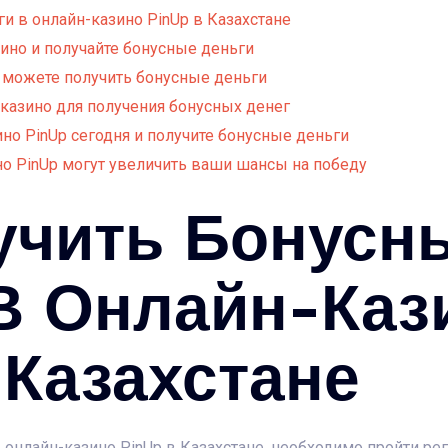
и в онлайн-казино PinUp в Казахстане
ино и получайте бонусные деньги
ы можете получить бонусные деньги
 казино для получения бонусных денег
ино PinUp сегодня и получите бонусные деньги
но PinUp могут увеличить ваши шансы на победу
учить Бонусн
В Онлайн-Каз
 Казахстане
 онлайн-казино PinUp в Казахстане, необходимо пройти ре