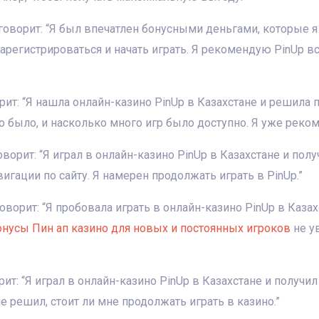
 говорит: “Я был впечатлен бонусными деньгами, которые я
зарегистрироваться и начать играть. Я рекомендую PinUp в
рит: “Я нашла онлайн-казино PinUp в Казахстане и решила п
о было, и насколько много игр было доступно. Я уже реко
оворит: “Я играл в онлайн-казино PinUp в Казахстане и пол
игации по сайту. Я намерен продолжать играть в PinUp.”
говорит: “Я пробовала играть в онлайн-казино PinUp в Казах
онусы Пин ап казино для новых и постоянных игроков
не у
рит: “Я играл в онлайн-казино PinUp в Казахстане и получи
е решил, стоит ли мне продолжать играть в казино.”