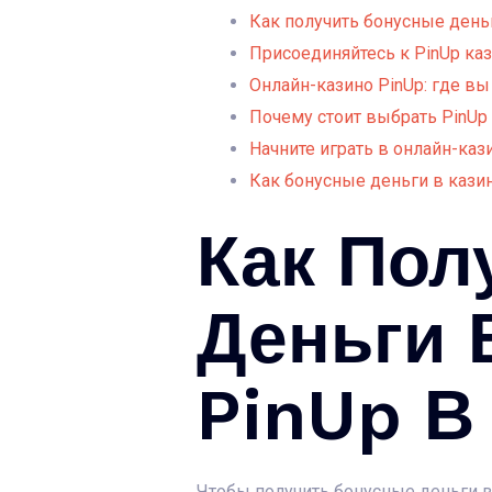
Как получить бонусные деньг
Присоединяйтесь к PinUp каз
Онлайн-казино PinUp: где в
Почему стоит выбрать PinUp
Начните играть в онлайн-каз
Как бонусные деньги в кази
Как Пол
Деньги 
PinUp В
Чтобы получить бонусные деньги в