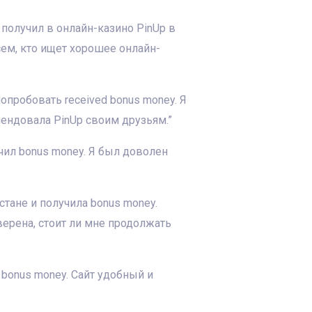
 получил в онлайн-казино PinUp в
сем, кто ищет хорошее онлайн-
опробовать received bonus money. Я
мендовала PinUp своим друзьям.”
учил bonus money. Я был доволен
стане и получила bonus money.
верена, стоит ли мне продолжать
л bonus money. Сайт удобный и