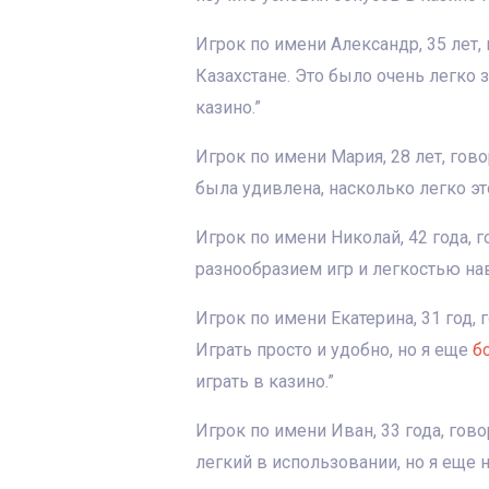
Игрок по имени Александр, 35 лет,
Казахстане. Это было очень легко 
казино.”
Игрок по имени Мария, 28 лет, гово
была удивлена, насколько легко эт
Игрок по имени Николай, 42 года, г
разнообразием игр и легкостью нав
Игрок по имени Екатерина, 31 год, 
Играть просто и удобно, но я еще
б
играть в казино.”
Игрок по имени Иван, 33 года, гово
легкий в использовании, но я еще н