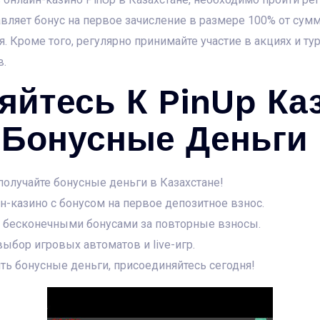
вляет бонус на первое зачисление в размере 100% от сумм
я. Кроме того, регулярно принимайте участие в акциях и ту
в.
яйтесь К PinUp Ка
 Бонусные Деньги
получайте бонусные деньги в Казахстане!
н-казино с бонусом на первое депозитное взнос.
 бесконечными бонусами за повторные взносы.
ыбор игровых автоматов и live-игр.
ть бонусные деньги, присоединяйтесь сегодня!