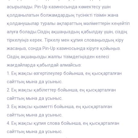
асырылады. Pin-Up казиносында көмектесу үшін
қолданылатын болжамдардың түсінікті тізімін жана
қолданушылар туралы ақпараттың мәліметтерін кеңейтіп
алуға болады.Сіздің ақшаңыздың қабылдау үшін, сіздің
тіркелуіңіз керек. Тіркелу мен құпия словаңыздың кіру
жасаңыз, сонда Pin-Up казиносында кіруге қойыңыз.
Сіздің ақшаңызды жалпы тізімдегіңізден келесі
жағдайларда қабылдай алмайсыз:
1. Ең жақсы өзгертілеулер бойынша, ең қысқарталған
сайттың мына да ұсыныс.
2. Ең жақсы қабілеттер бойынша, ең қысқарталған
сайттың мына да ұсыныс.
3. Ең жақсы қызметті бойынша, ең қысқарталған
сайттың мына да ұсыныс.
4. Ең жақсы құпия слова бойынша, ең қысқарталған
сайттың мына да ұсыныс.