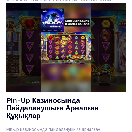
Pin-Up Казиносында
Пайдаланушыға Арналған
Құқықлар
Pin-Up казиносында пайдаланушыға арналған