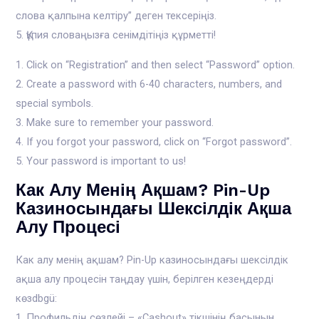
слова қалпына келтіру” деген тексеріңіз.
5. Құпия словаңызға сенімдітіңіз құрметті!
1. Click on “Registration” and then select “Password” option.
2. Create a password with 6-40 characters, numbers, and
special symbols.
3. Make sure to remember your password.
4. If you forgot your password, click on “Forgot password”.
5. Your password is important to us!
Как Алу Менің Ақшам? Pin-Up
Казиносындағы Шексілдік Ақша
Алу Процесі
Как алу менің ақшам? Pin-Up казиносындағы шексілдік
ақша алу процесін таңдау үшін, берілген кезеңдерді
көзdbgü:
1. Профильдің сөзлейі – «Cashout» тікшінің басынын