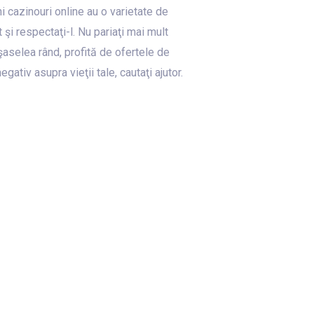
ni cazinouri online au o varietate de
t şi respectaţi-l. Nu pariaţi mai mult
l şaselea rând, profită de ofertele de
ativ asupra vieţii tale, cautaţi ajutor.