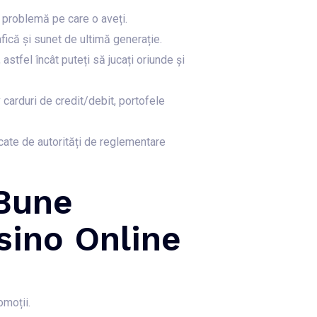
u problemă pe care o aveți.
afică și sunet de ultimă generație.
stfel încât puteți să jucați oriunde și
 carduri de credit/debit, portofele
icate de autorități de reglementare
 Bune
sino Online
omoții.