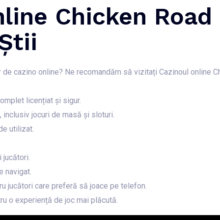
nline Chicken Road
Știi
or de cazino online? Ne recomandăm să vizitați Cazinoul online C
mplet licențiat și sigur.
 inclusiv jocuri de masă și sloturi.
e utilizat.
jucători.
e navigat.
ru jucători care preferă să joace pe telefon.
ru o experiență de joc mai plăcută.