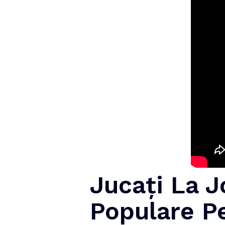
Jucați La J
Populare P