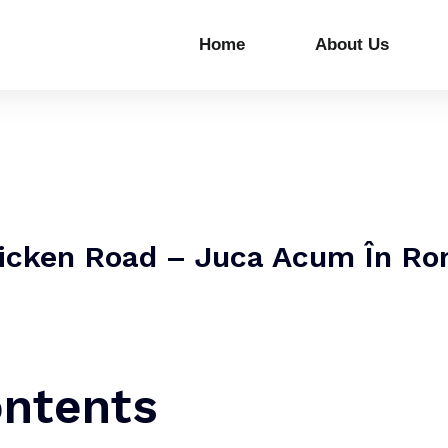
Home
About Us
hicken Road – Juca Acum În R
ontents