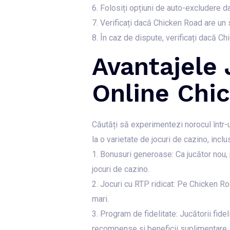
6. Folosiți opțiuni de auto-excludere da
7. Verificați dacă Chicken Road are un 
8. În caz de dispute, verificați dacă Ch
Avantajele 
Online Chi
Căutăți să experimentezi norocul într-
la o varietate de jocuri de cazino, inclus
1. Bonusuri generoase: Ca jucător nou, 
jocuri de cazino.
2. Jocuri cu RTP ridicat: Pe Chicken Ro
mari.
3. Program de fidelitate: Jucătorii fid
recompense și beneficii suplimentare.