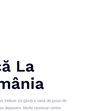
că La
omânia
nd, trebuie să găsiți o casă de jocuri de
ţi un depunere. Multe cazinouri online