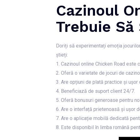
Cazinoul O
Trebuie Să 
Doriți să experimentați emoția jocuril
știeți:
1. Cazinoul online Chicken Road este co
2. Oferă o varietate de jocuri de cazino,
3. Are opțiuni de plată practice și ușor d
4. Beneficiază de suport client 24/7.
5. Oferă bonusuri generoase pentru noi 
6. Are o interfață prietenoasă și ușor d
7. Are o aplicație mobilă dedicată pent
8. Este disponibil în limba română pent