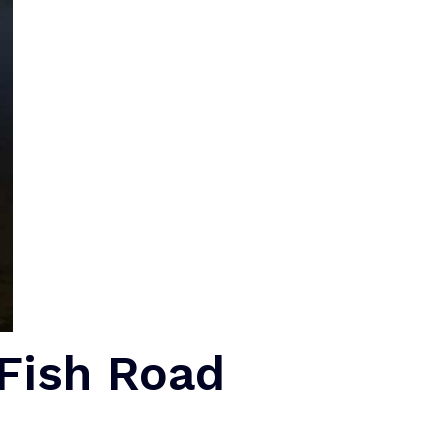
 Fish Road