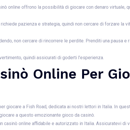
sinò online offrono la possibilità di giocare con denaro virtuale, q
richiede pazienza e strategia, quindi non cercare di forzare la vit
dendo, non cercare di rincorrere le perdite. Prenditi una pausa e 
divertimento, quindi assicurati di goderti l’esperienza.
sinò Online Per Gio
r giocare a Fish Road, dedicata ai nostri lettori in Italia. In quest
a giocare a questo emozionante gioco da casinò.
 casinò online affidabile e autorizzato in Italia. Assicuratevi di v