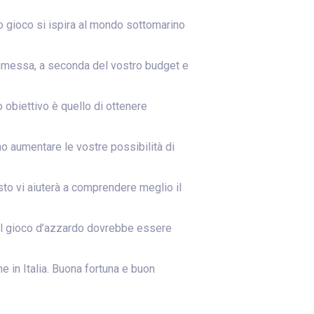
o gioco si ispira al mondo sottomarino
ommessa, a seconda del vostro budget e
o obiettivo è quello di ottenere
ono aumentare le vostre possibilità di
esto vi aiuterà a comprendere meglio il
 Il gioco d’azzardo dovrebbe essere
ne in Italia. Buona fortuna e buon