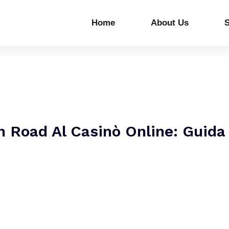
Home
About Us
S
h Road Al Casinò Online: Guida 