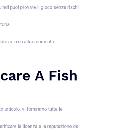
uindi puoi provare il gioco senza rischi.
toria.
riprova in un altro momento.
care A Fish
o articolo, vi forniremo tutte le
erificare la licenza e la reputazione del