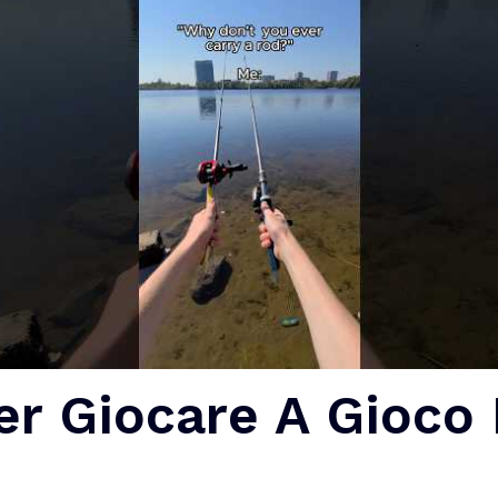
er Giocare A Gioco