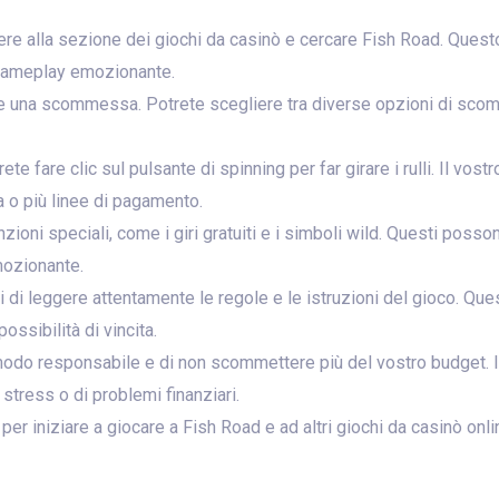
ere alla sezione dei giochi da casinò e cercare Fish Road. Quest
n gameplay emozionante.
are una scommessa. Potrete scegliere tra diverse opzioni di sc
 fare clic sul pulsante di spinning per far girare i rulli. Il vostr
a o più linee di pagamento.
zioni speciali, come i giri gratuiti e i simboli wild. Questi poss
mozionante.
vi di leggere attentamente le regole e le istruzioni del gioco. Qu
ssibilità di vincita.
n modo responsabile e di non scommettere più del vostro budget.
 stress o di problemi finanziari.
per iniziare a giocare a Fish Road e ad altri giochi da casinò onli