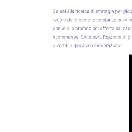
Se sei alla ricerca di strategie per gi
regole del gioco e le combinazioni vin
bonus e le promozioni offerte dal casin
scommesse. Considera l’opzione di gioc
divertiti e gioca con moderazione!