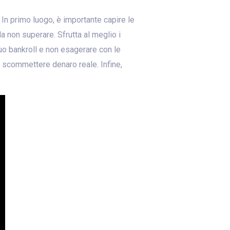
 In primo luogo, è importante capire le
 non superare. Sfrutta al meglio i
tuo bankroll e non esagerare con le
 scommettere denaro reale. Infine,