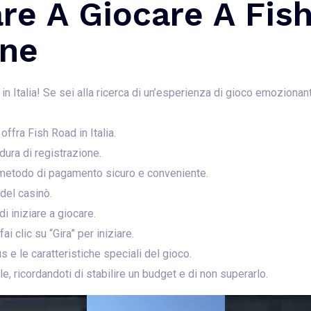
re A Giocare A Fis
ine
n Italia! Se sei alla ricerca di un’esperienza di gioco emozionan
offra Fish Road in Italia.
dura di registrazione.
n metodo di pagamento sicuro e conveniente.
 del casinò.
di iniziare a giocare.
ai clic su “Gira” per iniziare.
s e le caratteristiche speciali del gioco.
e, ricordandoti di stabilire un budget e di non superarlo.