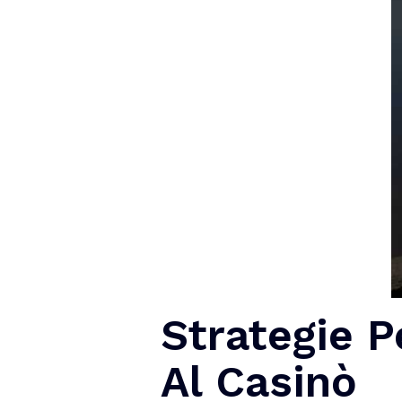
Strategie P
Al Casinò