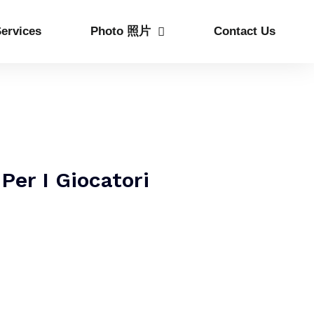
ervices
Photo 照片
Contact Us
Per I Giocatori