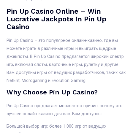
Pin Up Casino Online – Win
Lucrative Jackpots In Pin Up
Casino
Pin Up Casino – это популярное онлайн-казино, где вы
можете играть в различные игры и выиграть щедрые
джекпоты. В Pin Up Casino предлагается широкий спектр
игр, включая слоты, карточные игры, рулетку и другие.
Вам доступны игры от ведущих разработчиков, таких как
NetEnt, Microgaming и Evolution Gaming.
Why Choose Pin Up Casino?
Pin Up Casino предлагает множество причин, почему это
лучшее онлайн-казино для вас. Вам доступны:
Большой выбор игр: более 1 000 игр от ведущих