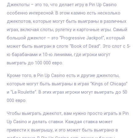
Джекпоты – это то, что делает игру в Pin Up Casino
особенно интересной. В этом казино есть несколько
джекпотов, которые могут быть выиграны в различных
играх, включая слоты, рулетку и карточные игры. Самый
большой джекпот – это “Progressive Jackpot”, который
может быть выигран в слоте “Book of Dead”. Это слот с 5-
ю барабанами и 10-ю линиями, где игроки могут
выиграть до 100 000 евро.
Кроме того, в Pin Up Casino есть и другие джекпоты,
которые могут быть выиграны в играх “Kings of Chicago”
и “La Roulette”. В этих играх игроки могут выиграть до 50
000 евро.
Чтобы выиграть джекпот, вам нужно просто играть в Pin
Up Casino и делать ставки. Каждая ставка может
привести к выигрышу, и это может быть выиграно в