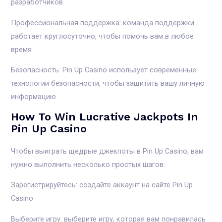
разработчиков
Профессиональная поддержка: команда поддержки
работает круглосуточно, чтобы помочь вам в любое
время
Безопасность: Pin Up Casino использует современные
технологии безопасности, чтобы защитить вашу личную
информацию
How To Win Lucrative Jackpots In
Pin Up Casino
Чтобы выиграть щедрые джекпоты в Pin Up Casino, вам
нужно выполнить несколько простых шагов:
Зарегистрируйтесь: создайте аккаунт на сайте Pin Up
Casino
Выберите игру: выберите игру, которая вам понравилась