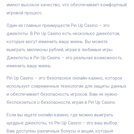
имеют высокое качество, что обеспечивает комфортный
игровой процесс.
Один из главных преимуществ Pin Up Casino – это
джекпоты. В Pin Up Casino есть несколько джекпотов,
которые могут изменить вашу жизнь. Вы можете
выиграть миллионы рублей, играя в любимые игры.
Джекпоты в Pin Up Casino – это реальная возможность
изменить вашу жизнь.
Pin Up Casino – это безопасное онлайн-казино, которое
использует современные технологии для защиты данных
и обеспечивает безопасность игроков. Вам не нужно
беспокоиться о безопасности, играя в Pin Up Casino.
Если вы ищете онлайн-казино, где можно выиграть
щедрые джекпоты, то Pin Up Casino – это ваш выбор.
Вам доступны различные бонусы и акции, которые