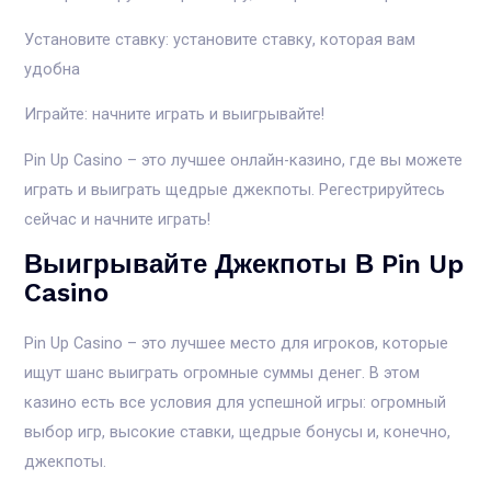
Установите ставку: установите ставку, которая вам
удобна
Играйте: начните играть и выигрывайте!
Pin Up Casino – это лучшее онлайн-казино, где вы можете
играть и выиграть щедрые джекпоты. Регестрируйтесь
сейчас и начните играть!
Выигрывайте Джекпоты В Pin Up
Casino
Pin Up Casino – это лучшее место для игроков, которые
ищут шанс выиграть огромные суммы денег. В этом
казино есть все условия для успешной игры: огромный
выбор игр, высокие ставки, щедрые бонусы и, конечно,
джекпоты.