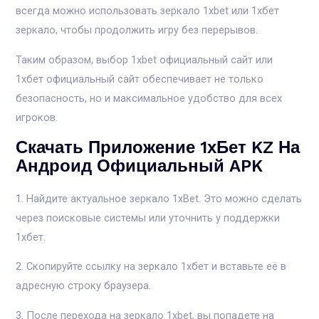
всегда можно использовать зеркало 1xbet или 1хбет
зеркало, чтобы продолжить игру без перерывов.
Таким образом, выбор 1xbet официальный сайт или
1хбет официальный сайт обеспечивает не только
безопасность, но и максимальное удобство для всех
игроков.
Скачать Приложение 1хБет KZ На
Андроид Официальный APK
1. Найдите актуальное зеркало 1xBet. Это можно сделать
через поисковые системы или уточнить у поддержки
1хбет.
2. Скопируйте ссылку на зеркало 1хбет и вставьте её в
адресную строку браузера.
3. После перехода на зеркало 1xbet, вы попадете на