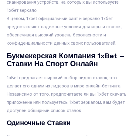
сканирования устройств, на которых вы используете
1хбет зеркало.
В целом, 1xbet официальный сайт и зеркало 1хбет
предоставляют надежные условия для игры и ставок,
обеспечивая высокий уровень безопасности и
конфиденциальности данных своих пользователей.
Букмекерская Компания 1xBet –
Ставки На Спорт Онлайн
1xBet предлагает широкий выбор видов ставок, что
делает его одним из лидеров в мире онлайн-беттинга.
Независимо от того, предпочитаете ли вы 1хбет скачать
приложение или пользуетесь 1xbet зеркалом, вам будет
доступен обширный список ставок.
Одиночные Ставки