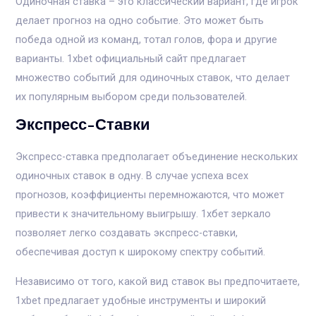
Одиночная ставка – это классический вариант, где игрок
делает прогноз на одно событие. Это может быть
победа одной из команд, тотал голов, фора и другие
варианты. 1xbet официальный сайт предлагает
множество событий для одиночных ставок, что делает
их популярным выбором среди пользователей.
Экспресс-Ставки
Экспресс-ставка предполагает объединение нескольких
одиночных ставок в одну. В случае успеха всех
прогнозов, коэффициенты перемножаются, что может
привести к значительному выигрышу. 1хбет зеркало
позволяет легко создавать экспресс-ставки,
обеспечивая доступ к широкому спектру событий.
Независимо от того, какой вид ставок вы предпочитаете,
1xbet предлагает удобные инструменты и широкий