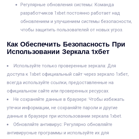
Регулярные обновления системы: Команда
разработчиков 1xbet постоянно работает над
обновлением и улучшением системы безопасности,
чтобы защитить пользователей от новых угроз.
Как Обеспечить Безопасность При
Использовании Зеркала 1хбет
Используйте только проверенные зеркала: Для
доступа к 1xbet официальный сайт через зеркало 1хбет,
всегда используйте ссылки, предоставленные на
официальном сайте или проверенных ресурсах.
Не сохраняйте данные в браузере: Чтобы избежать
утечки информации, не сохраняйте пароли и другие
данные в браузере при использовании зеркала 1xbet.
Обновляйте антивирус: Регулярно обновляйте
антивирусные программы и используйте их для