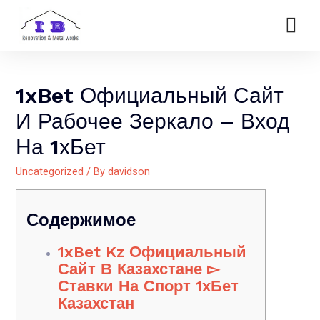
1xBet Официальный Сайт
И Рабочее Зеркало – Вход
На 1хБет
Uncategorized
/ By
davidson
Содержимое
1xBet Kz Официальный
Сайт В Казахстане ▻
Ставки На Спорт 1хБет
Казахстан