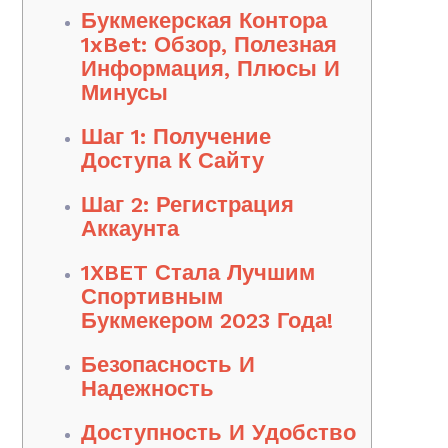
Букмекерская Контора
1xBet: Обзор, Полезная
Информация, Плюсы И
Минусы
Шаг 1: Получение
Доступа К Сайту
Шаг 2: Регистрация
Аккаунта
1XBET Стала Лучшим
Спортивным
Букмекером 2023 Года!
Безопасность И
Надежность
Доступность И Удобство